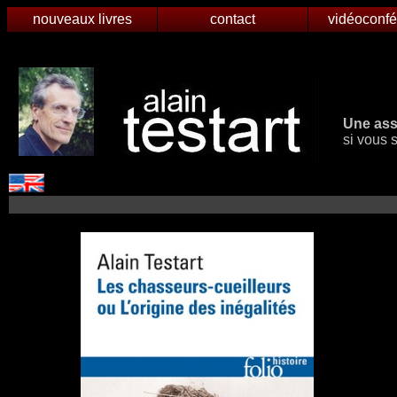
nouveaux livres
contact
vidéoconf
Une asso
si vous 